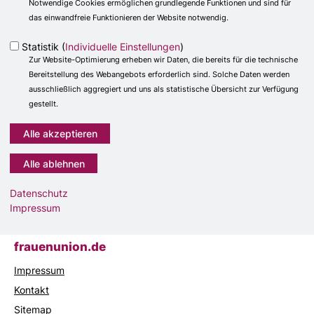
70191 Stuttgart
Notwendige Cookies ermöglichen grundlegende Funktionen und sind für
das einwandfreie Funktionieren der Website notwendig.
071166 904 -34
0711 66 904 -15
Statistik (
Individuelle Einstellungen
)
fu@cdu-bw.de
Zur Website-Optimierung erheben wir Daten, die bereits für die technische
http://www.fu-bw.de/
Bereitstellung des Webangebots erforderlich sind. Solche Daten werden
ausschließlich aggregiert und uns als statistische Übersicht zur Verfügung
gestellt.
Anschrift
Fußbereich
Frauen Union der CDU Deutschlands
Klingelhöferstraße 8
10785
Berlin
Datenschutz
Telefon:
030 - 220 70 453
Impressum
E-Mail:
fu@cdu.de
frauenunion.de
Impressum
Kontakt
Sitemap