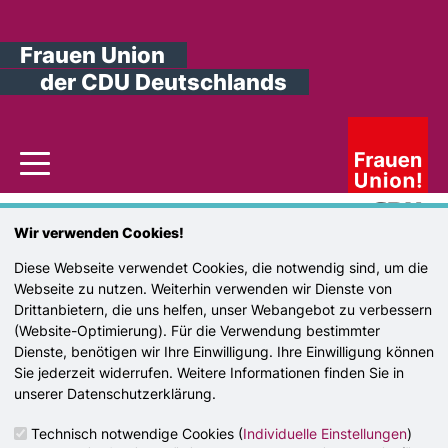
Frauen Union
der CDU Deutschlands
Toggle navigation
Sie sind hier
»
LV Baden-Württemberg
Wir verwenden Cookies!
LV Baden-Württemberg
Diese Webseite verwendet Cookies, die notwendig sind, um die
Webseite zu nutzen. Weiterhin verwenden wir Dienste von
Drittanbietern, die uns helfen, unser Webangebot zu verbessern
Susanne Wetterich
(Website-Optimierung). Für die Verwendung bestimmter
Landesvorsitzende
Dienste, benötigen wir Ihre Einwilligung. Ihre Einwilligung können
Jens Marquart
Sie jederzeit widerrufen. Weitere Informationen finden Sie in
Geschäftsführer
unserer Datenschutzerklärung.
Heilbronner Straße 43
Technisch notwendige Cookies (
Individuelle Einstellungen
)