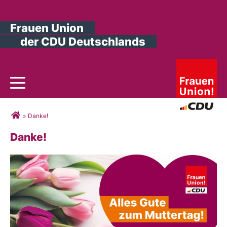
Frauen Union
der CDU Deutschlands
Toggle navigation
Sie sind hier
»
Danke!
Danke!