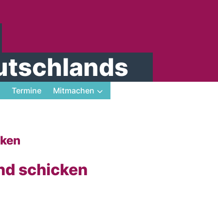
utschlands
Termine
Mitmachen
cken
nd schicken