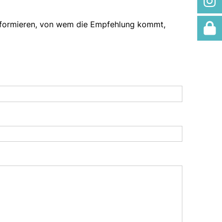
informieren, von wem die Empfehlung kommt,
U
C